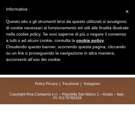
Salta
Informativa
×
al
Menu
contenuto
Questo sito o gli strumenti terzi da questo utilizzati si avvalgono
di cookie necessari al funzionamento ed utili alle finalità illustrate
nella cookie policy. Se vuoi saperne di più o negare il consenso
a tutti o ad alcuni cookie, consulta la
cookie policy
.
Chiudendo questo banner, scorrendo questa pagina, cliccando
su un link o proseguendo la navigazione in altra maniera,
acconsenti all’uso dei cookie.
Policy Pricacy
Facebook
Instagram
Copyright Riva Camperio s.r.l. – Piazzetta San Marco 1 – Grado – Italy -
P.I. 01176760328