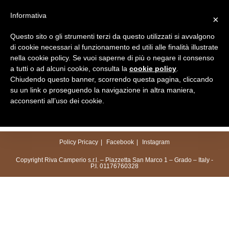
Salta
Informativa
×
al
Menu
contenuto
Questo sito o gli strumenti terzi da questo utilizzati si avvalgono
di cookie necessari al funzionamento ed utili alle finalità illustrate
nella cookie policy. Se vuoi saperne di più o negare il consenso
a tutti o ad alcuni cookie, consulta la
cookie policy
.
Chiudendo questo banner, scorrendo questa pagina, cliccando
su un link o proseguendo la navigazione in altra maniera,
acconsenti all’uso dei cookie.
Policy Pricacy
Facebook
Instagram
Copyright Riva Camperio s.r.l. – Piazzetta San Marco 1 – Grado – Italy -
P.I. 01176760328