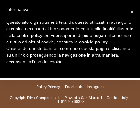
Salta
Informativa
×
al
Menu
contenuto
Questo sito o gli strumenti terzi da questo utilizzati si avvalgono
di cookie necessari al funzionamento ed utili alle finalità illustrate
nella cookie policy. Se vuoi saperne di più o negare il consenso
a tutti o ad alcuni cookie, consulta la
cookie policy
.
Chiudendo questo banner, scorrendo questa pagina, cliccando
su un link o proseguendo la navigazione in altra maniera,
acconsenti all’uso dei cookie.
Policy Pricacy
Facebook
Instagram
Copyright Riva Camperio s.r.l. – Piazzetta San Marco 1 – Grado – Italy -
P.I. 01176760328