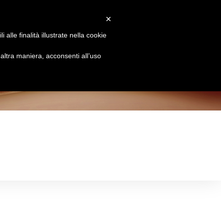
×
Attiva/disattiva
Chi siamo
Brands
Le Essenze
Contatti
alle finalità illustrate nella cookie
la
ltra maniera, acconsenti all’uso
ricerca
sul
sito
web