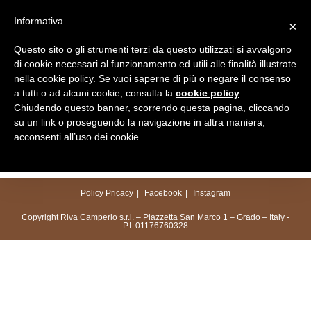
Salta
Informativa
×
al
Menu
contenuto
Questo sito o gli strumenti terzi da questo utilizzati si avvalgono
di cookie necessari al funzionamento ed utili alle finalità illustrate
nella cookie policy. Se vuoi saperne di più o negare il consenso
a tutti o ad alcuni cookie, consulta la
cookie policy
.
Chiudendo questo banner, scorrendo questa pagina, cliccando
su un link o proseguendo la navigazione in altra maniera,
acconsenti all’uso dei cookie.
Policy Pricacy
Facebook
Instagram
Copyright Riva Camperio s.r.l. – Piazzetta San Marco 1 – Grado – Italy -
P.I. 01176760328