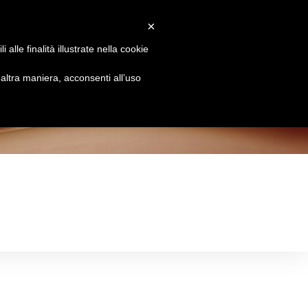
×
Attiva/disattiva
Chi siamo
Brands
Le Essenze
Contatti
alle finalità illustrate nella cookie
la
ltra maniera, acconsenti all’uso
ricerca
sul
sito
web