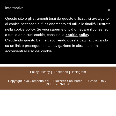
Salta
Informativa
×
al
Menu
contenuto
Questo sito o gli strumenti terzi da questo utilizzati si avvalgono
di cookie necessari al funzionamento ed utili alle finalità illustrate
nella cookie policy. Se vuoi saperne di più o negare il consenso
a tutti o ad alcuni cookie, consulta la
cookie policy
.
Chiudendo questo banner, scorrendo questa pagina, cliccando
su un link o proseguendo la navigazione in altra maniera,
acconsenti all’uso dei cookie.
Policy Pricacy
Facebook
Instagram
Copyright Riva Camperio s.r.l. – Piazzetta San Marco 1 – Grado – Italy -
P.I. 01176760328