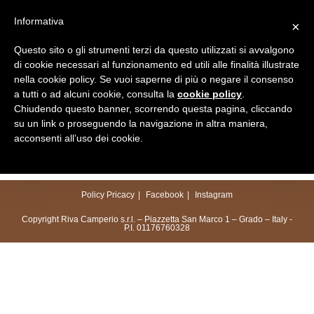
Salta
Informativa
×
al
Menu
contenuto
Questo sito o gli strumenti terzi da questo utilizzati si avvalgono
di cookie necessari al funzionamento ed utili alle finalità illustrate
nella cookie policy. Se vuoi saperne di più o negare il consenso
a tutti o ad alcuni cookie, consulta la
cookie policy
.
Chiudendo questo banner, scorrendo questa pagina, cliccando
su un link o proseguendo la navigazione in altra maniera,
acconsenti all’uso dei cookie.
Policy Pricacy
Facebook
Instagram
Copyright Riva Camperio s.r.l. – Piazzetta San Marco 1 – Grado – Italy -
P.I. 01176760328