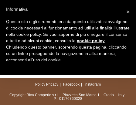
Salta
Informativa
×
al
Menu
contenuto
Questo sito o gli strumenti terzi da questo utilizzati si avvalgono
di cookie necessari al funzionamento ed utili alle finalità illustrate
nella cookie policy. Se vuoi saperne di più o negare il consenso
a tutti o ad alcuni cookie, consulta la
cookie policy
.
Chiudendo questo banner, scorrendo questa pagina, cliccando
su un link o proseguendo la navigazione in altra maniera,
acconsenti all’uso dei cookie.
Policy Pricacy
Facebook
Instagram
Copyright Riva Camperio s.r.l. – Piazzetta San Marco 1 – Grado – Italy -
P.I. 01176760328