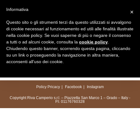
Salta
Informativa
×
al
Menu
contenuto
Questo sito o gli strumenti terzi da questo utilizzati si avvalgono
di cookie necessari al funzionamento ed utili alle finalità illustrate
nella cookie policy. Se vuoi saperne di più o negare il consenso
a tutti o ad alcuni cookie, consulta la
cookie policy
.
Chiudendo questo banner, scorrendo questa pagina, cliccando
su un link o proseguendo la navigazione in altra maniera,
acconsenti all’uso dei cookie.
Policy Pricacy
Facebook
Instagram
Copyright Riva Camperio s.r.l. – Piazzetta San Marco 1 – Grado – Italy -
P.I. 01176760328