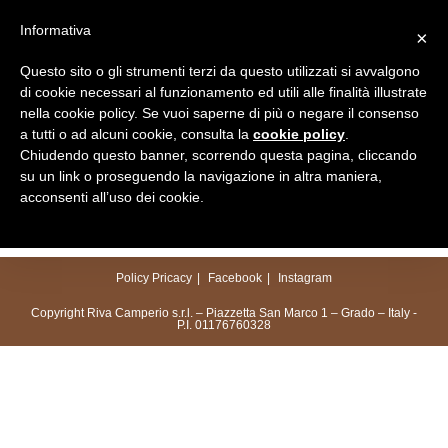
Salta
Informativa
×
al
Menu
contenuto
Questo sito o gli strumenti terzi da questo utilizzati si avvalgono
di cookie necessari al funzionamento ed utili alle finalità illustrate
nella cookie policy. Se vuoi saperne di più o negare il consenso
a tutti o ad alcuni cookie, consulta la
cookie policy
.
Chiudendo questo banner, scorrendo questa pagina, cliccando
su un link o proseguendo la navigazione in altra maniera,
acconsenti all’uso dei cookie.
Policy Pricacy
Facebook
Instagram
Copyright Riva Camperio s.r.l. – Piazzetta San Marco 1 – Grado – Italy -
P.I. 01176760328