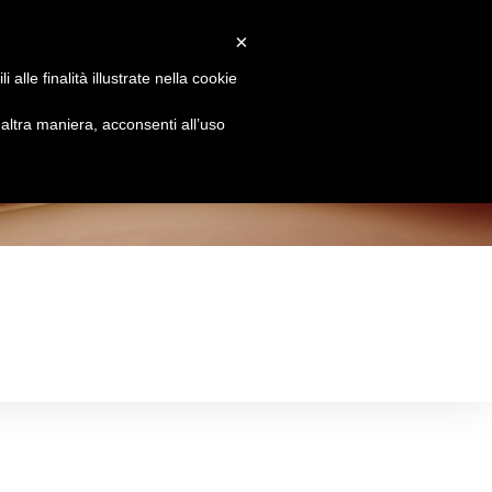
×
Attiva/disattiva
Chi siamo
Brands
Le Essenze
Contatti
alle finalità illustrate nella cookie
la
ltra maniera, acconsenti all’uso
ricerca
sul
sito
web