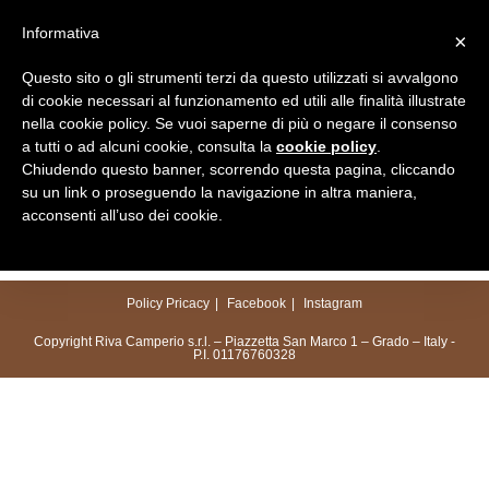
Salta
Informativa
×
al
Menu
contenuto
Questo sito o gli strumenti terzi da questo utilizzati si avvalgono
di cookie necessari al funzionamento ed utili alle finalità illustrate
nella cookie policy. Se vuoi saperne di più o negare il consenso
a tutti o ad alcuni cookie, consulta la
cookie policy
.
Chiudendo questo banner, scorrendo questa pagina, cliccando
su un link o proseguendo la navigazione in altra maniera,
acconsenti all’uso dei cookie.
Policy Pricacy
Facebook
Instagram
Copyright Riva Camperio s.r.l. – Piazzetta San Marco 1 – Grado – Italy -
P.I. 01176760328