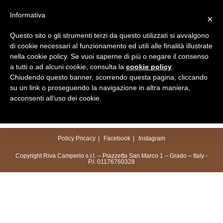
Salta
Informativa
×
al
Menu
contenuto
Questo sito o gli strumenti terzi da questo utilizzati si avvalgono
di cookie necessari al funzionamento ed utili alle finalità illustrate
nella cookie policy. Se vuoi saperne di più o negare il consenso
a tutti o ad alcuni cookie, consulta la
cookie policy
.
Chiudendo questo banner, scorrendo questa pagina, cliccando
su un link o proseguendo la navigazione in altra maniera,
acconsenti all’uso dei cookie.
Policy Pricacy
Facebook
Instagram
Copyright Riva Camperio s.r.l. – Piazzetta San Marco 1 – Grado – Italy -
P.I. 01176760328